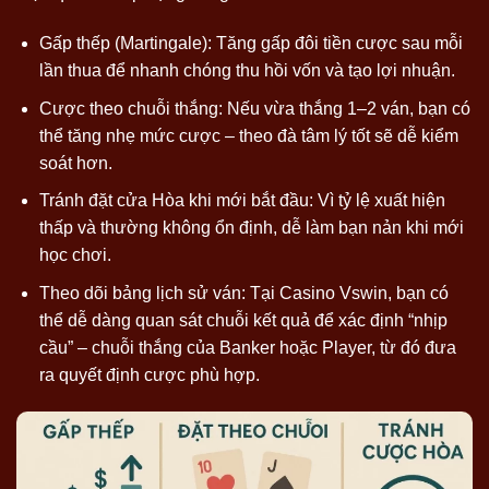
Gấp thếp (Martingale): Tăng gấp đôi tiền cược sau mỗi
lần thua để nhanh chóng thu hồi vốn và tạo lợi nhuận.
Cược theo chuỗi thắng: Nếu vừa thắng 1–2 ván, bạn có
thể tăng nhẹ mức cược – theo đà tâm lý tốt sẽ dễ kiểm
soát hơn.
Tránh đặt cửa Hòa khi mới bắt đầu: Vì tỷ lệ xuất hiện
thấp và thường không ổn định, dễ làm bạn nản khi mới
học chơi.
Theo dõi bảng lịch sử ván: Tại Casino Vswin, bạn có
thể dễ dàng quan sát chuỗi kết quả để xác định “nhịp
cầu” – chuỗi thắng của Banker hoặc Player, từ đó đưa
ra quyết định cược phù hợp.