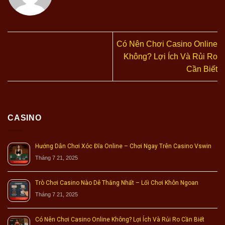
Có Nên Chơi Casino Online
Không? Lợi Ích Và Rủi Ro
Cần Biết
CASINO
Hướng Dẫn Chơi Xóc Đĩa Online – Chơi Ngay Trên Casino Vswin
Tháng 7 21, 2025
Trò Chơi Casino Nào Dễ Thắng Nhất – Lối Chơi Khôn Ngoan
Tháng 7 21, 2025
Có Nên Chơi Casino Online Không? Lợi Ích Và Rủi Ro Cần Biết