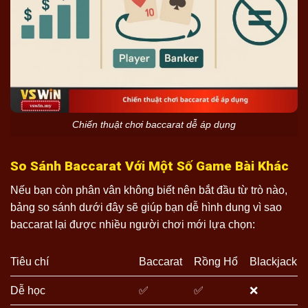
Chiến thuật chơi baccarat dễ áp dụng
So Sánh Baccarat Với Một Số Game Bài Khác
Nếu bạn còn phân vân không biết nên bắt đầu từ trò nào,
bảng so sánh dưới đây sẽ giúp bạn dễ hình dung vì sao
baccarat lại được nhiều người chơi mới lựa chọn:
Tiêu chí
Baccarat
Rồng Hổ
Blackjack
Dễ học
✅
✅
❌