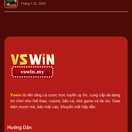
Tháng 7 21, 2025
Vswin
là nền tảng cá cược trực tuyến uy tín, cung cấp đa dạng
trò chơi như thể thao, casino, bắn cá, slot game và tài xỉu. Giao
diện mượt mà, bảo mật cao, khuyến mãi hấp dẫn.
Hướng Dẫn