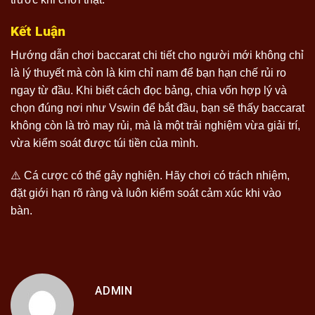
Kết Luận
Hướng dẫn chơi baccarat chi tiết cho người mới không chỉ
là lý thuyết mà còn là kim chỉ nam để bạn hạn chế rủi ro
ngay từ đầu. Khi biết cách đọc bảng, chia vốn hợp lý và
chọn đúng nơi như Vswin để bắt đầu, bạn sẽ thấy baccarat
không còn là trò may rủi, mà là một trải nghiệm vừa giải trí,
vừa kiểm soát được túi tiền của mình.
⚠️ Cá cược có thể gây nghiện. Hãy chơi có trách nhiệm,
đặt giới hạn rõ ràng và luôn kiểm soát cảm xúc khi vào
bàn.
ADMIN