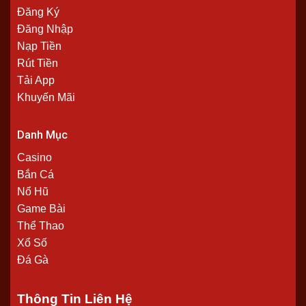
Đăng Ký
Đăng Nhập
Nạp Tiền
Rút Tiền
Tải App
Khuyến Mãi
Danh Mục
Casino
Bắn Cá
Nổ Hũ
Game Bài
Thể Thao
Xổ Số
Đá Gà
Thông Tin Liên Hệ