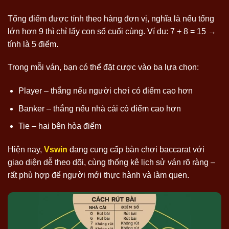
Tổng điểm được tính theo hàng đơn vị, nghĩa là nếu tổng
lớn hơn 9 thì chỉ lấy con số cuối cùng. Ví dụ: 7 + 8 = 15 →
tính là 5 điểm.
Trong mỗi ván, bạn có thể đặt cược vào ba lựa chọn:
Player – thắng nếu người chơi có điểm cao hơn
Banker – thắng nếu nhà cái có điểm cao hơn
Tie – hai bên hòa điểm
Hiện nay,
Vswin
đang cung cấp bàn chơi baccarat với
giao diện dễ theo dõi, cùng thống kê lịch sử ván rõ ràng –
rất phù hợp để người mới thực hành và làm quen.