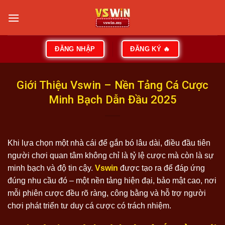
Chuyển
đến
nội
dung
ĐĂNG NHẬP
ĐĂNG KÝ 🔥
Giới Thiệu Vswin – Nền Tảng Cá Cược
Minh Bạch Dẫn Đầu 2025
Khi lựa chọn một nhà cái để gắn bó lâu dài, điều đầu tiên
người chơi quan tâm không chỉ là tỷ lệ cược mà còn là sự
minh bạch và độ tin cậy.
Vswin
được tạo ra để đáp ứng
đúng nhu cầu đó – một nền tảng hiện đại, bảo mật cao, nơi
mỗi phiên cược đều rõ ràng, công bằng và hỗ trợ người
chơi phát triển tư duy cá cược có trách nhiệm.