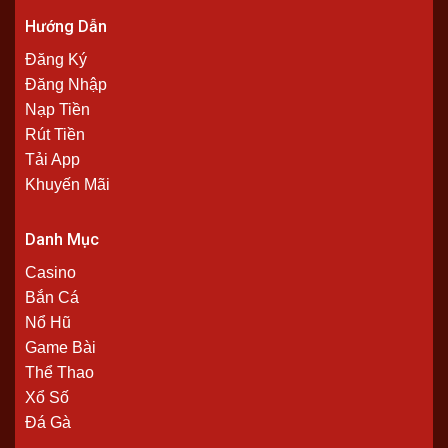
Hướng Dẫn
Đăng Ký
Đăng Nhập
Nạp Tiền
Rút Tiền
Tải App
Khuyến Mãi
Danh Mục
Casino
Bắn Cá
Nổ Hũ
Game Bài
Thể Thao
Xổ Số
Đá Gà