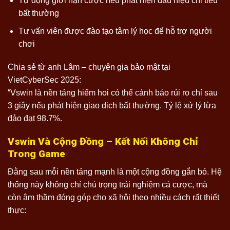
Tự động giới hạn cược nếu phát hiện dấu hiệu chi tiêu
bất thường
Tư vấn viên được đào tạo tâm lý học để hỗ trợ người
chơi
Chia sẻ từ anh Lâm – chuyên gia bảo mật tại
VietCyberSec 2025:
“Vswin là nền tảng hiếm hoi có thể cảnh báo rủi ro chỉ sau
3 giây nếu phát hiện giao dịch bất thường. Tỷ lệ xử lý lừa
đảo đạt 98.7%.
Vswin Và Cộng Đồng – Kết Nối Không Chỉ
Trong Game
Đằng sau mỗi nền tảng mạnh là một cộng đồng gắn bó. Hệ
thống này không chỉ chú trọng trải nghiệm cá cược, mà
còn âm thầm đóng góp cho xã hội theo nhiều cách rất thiết
thực: