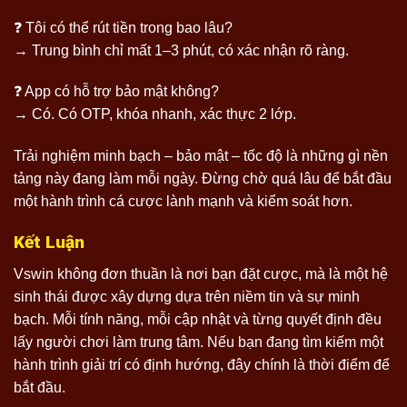
❓ Tôi có thể rút tiền trong bao lâu?
→ Trung bình chỉ mất 1–3 phút, có xác nhận rõ ràng.
❓ App có hỗ trợ bảo mật không?
→ Có. Có OTP, khóa nhanh, xác thực 2 lớp.
Trải nghiệm minh bạch – bảo mật – tốc độ là những gì nền
tảng này đang làm mỗi ngày. Đừng chờ quá lâu để bắt đầu
một hành trình cá cược lành mạnh và kiểm soát hơn.
Kết Luận
Vswin không đơn thuần là nơi bạn đặt cược, mà là một hệ
sinh thái được xây dựng dựa trên niềm tin và sự minh
bạch. Mỗi tính năng, mỗi cập nhật và từng quyết định đều
lấy người chơi làm trung tâm. Nếu bạn đang tìm kiếm một
hành trình giải trí có định hướng, đây chính là thời điểm để
bắt đầu.