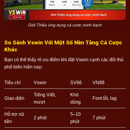
Giới Thiệu ứng dụng cá cược minh bạch
So Sánh Vswin Với Một Số Nền Tảng Cá Cược
Khác
Bạn có thể thấy rõ ưu điểm khi đặt Vswin cạnh các đối thủ
phổ biến hiện nay:
Tiêu chí
Vswin
SV66
VN88
Tiếng Việt,
Khó
Giao diện
Font lỗi, lag
mượt
dùng
Hỗ trợ rút
5–10
2 phút
7 phút
tiền
phút