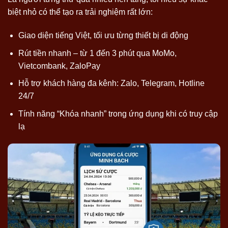
biệt nhỏ có thể tạo ra trải nghiệm rất lớn:
Giao diện tiếng Việt, tối ưu từng thiết bị di động
Rút tiền nhanh – từ 1 đến 3 phút qua MoMo,
Vietcombank, ZaloPay
Hỗ trợ khách hàng đa kênh: Zalo, Telegram, Hotline
24/7
Tính năng “Khóa nhanh” trong ứng dụng khi có truy cập
lạ