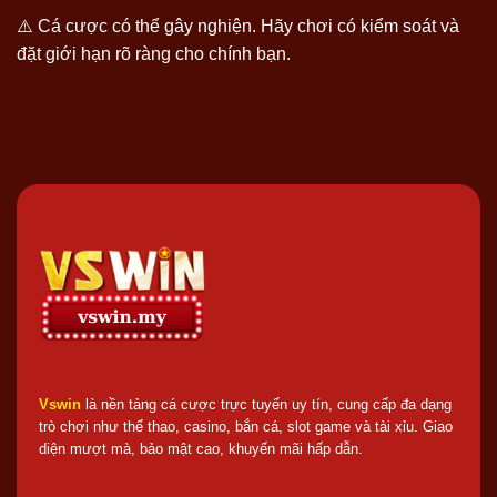
⚠️ Cá cược có thể gây nghiện. Hãy chơi có kiểm soát và
đặt giới hạn rõ ràng cho chính bạn.
Vswin
là nền tảng cá cược trực tuyến uy tín, cung cấp đa dạng
trò chơi như thể thao, casino, bắn cá, slot game và tài xỉu. Giao
diện mượt mà, bảo mật cao, khuyến mãi hấp dẫn.