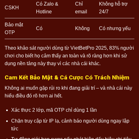
Có Zalo &
Chỉ
Không hỗ trợ
CSKH
Hotline
email
24/7
Bảo mật
Có
Không
Có nhưng yếu
OTP
Theo khảo sát người dùng từ
VietBetPro 2025
, 83% người
chơi cho biết họ cảm thấy an toàn và rõ ràng hơn khi sử
dụng nền tảng này thay vì các nhà cái khác.
Cam Kết Bảo Mật & Cá Cược Có Trách Nhiệm
Không ai muốn gặp rủi ro khi đang giải trí – và nhà cái này
hiểu điều đó rõ hơn ai hết.
Xác thực 2 lớp, mã OTP chỉ dùng 1 lần
Chặn truy cập từ IP lạ, cảnh báo người dùng ngay lập
tức