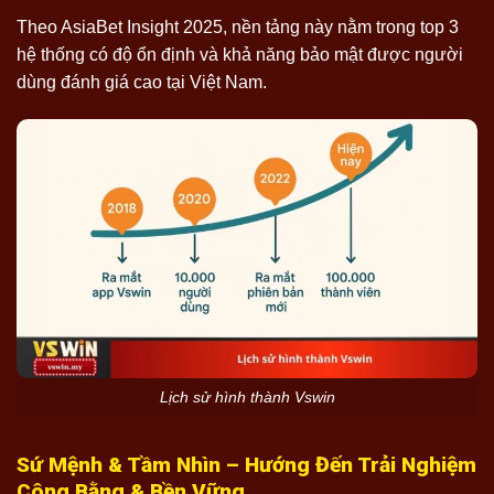
Theo AsiaBet Insight 2025, nền tảng này nằm trong top 3
hệ thống có độ ổn định và khả năng bảo mật được người
dùng đánh giá cao tại Việt Nam.
Lịch sử hình thành Vswin
Sứ Mệnh & Tầm Nhìn – Hướng Đến Trải Nghiệm
Công Bằng & Bền Vững